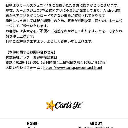
日頃よりカールスジュニア®をご愛顧いただき誠にありがとうございます。
現在、カールスジュニア®公式アプリに不具合が発生しており、Android端
末からアプリをダウンロードできない事象が確認されております。
原因につきましては現在調査中のため、状況が判明次第、速やかにホームペ
ージにてご報告いたします。
お客様には多大なるご不便とご迷惑をおかけしておりますことを、心よりお
詫び申し上げます。
何卒ご理解賜りますよう、よろしくお願い申し上げます。
【本件に関するお問い合わせ先】
株式会社アレフ お客様相談窓口
電話：0120-128-301（受付時間：土日祝日を除く10時から17時）
お問い合わせフォーム：
https://www.carlsjr.jp/contact.html
HOME
ABOUT
ホーム
カールスジュニア®について